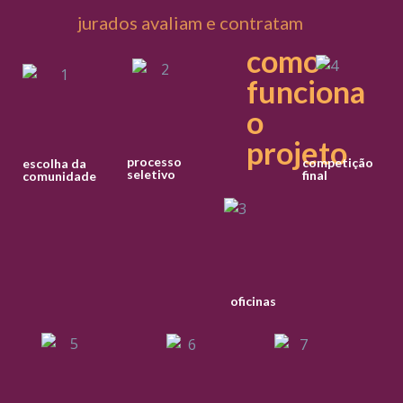
jurados avaliam e contratam
como
funciona
o
projeto
processo
competição
escolha da
seletivo
final
comunidade
oficinas